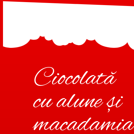
Ciocolată
cu alune și
macadamia