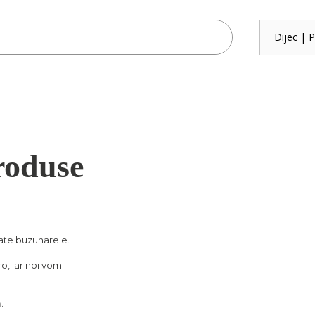
Dijec | P
roduse
ate buzunarele.
o, iar noi vom
.