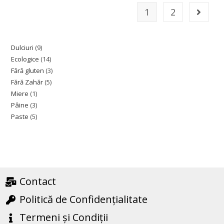
e
1
2
d
0
o
u
Dulciuri
9
t
Ecologice
14
o
Fără gluten
3
f
Fără Zahăr
5
5
Miere
1
Pâine
3
Paste
5
Contact
Politică de Confidențialitate
Termeni și Condiții