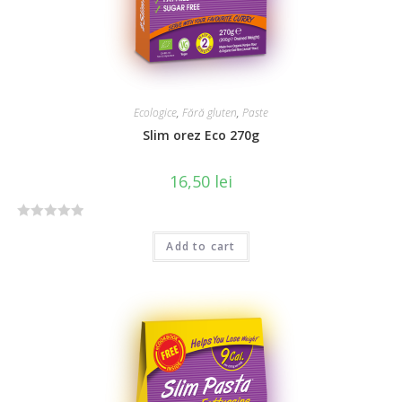
Ecologice
,
Fără gluten
,
Paste
Slim orez Eco 270g
16,50
lei
R
Add to cart
a
t
e
d
0
o
u
t