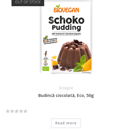
OUT OF STOCK
Ecologice
Budincă ciocolată, Eco, 50g
R
Read more
a
t