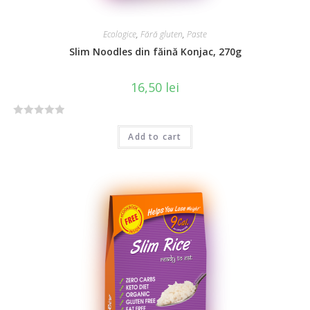
Ecologice
,
Fără gluten
,
Paste
Slim Noodles din făină Konjac, 270g
16,50
lei
R
Add to cart
a
t
e
d
0
o
u
t
o
f
5