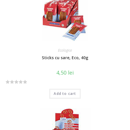
u
t
o
f
5
Ecologice
Sticks cu sare, Eco, 40g
4,50
lei
R
Add to cart
a
t
e
d
0
o