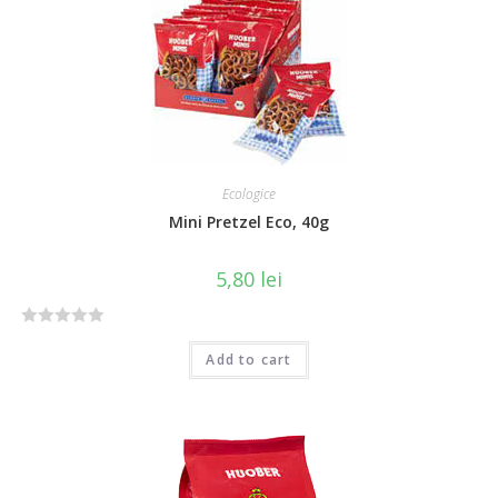
u
t
o
f
5
Ecologice
Mini Pretzel Eco, 40g
5,80
lei
R
Add to cart
a
t
e
d
0
o