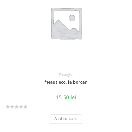
u
t
o
f
5
Ecologice
*Naut eco, la borcan
15,50
lei
R
Add to cart
a
t