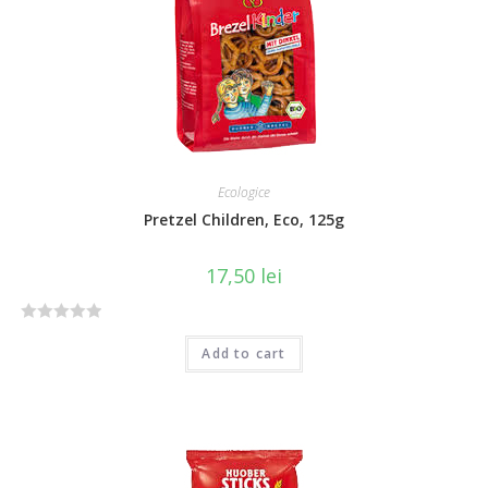
u
t
o
f
5
Ecologice
Pretzel Children, Eco, 125g
17,50
lei
R
Add to cart
a
t
e
d
0
o