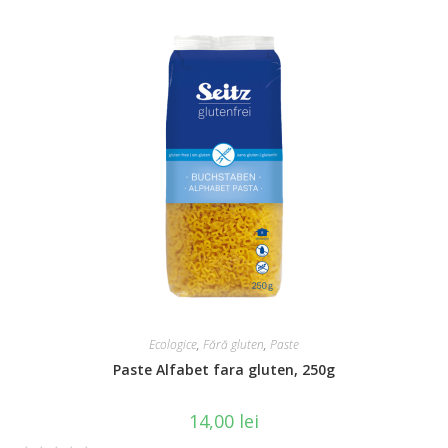
e
d
0
o
u
t
o
f
5
Ecologice
,
Fără gluten
,
Paste
Paste Alfabet fara gluten, 250g
14,00
lei