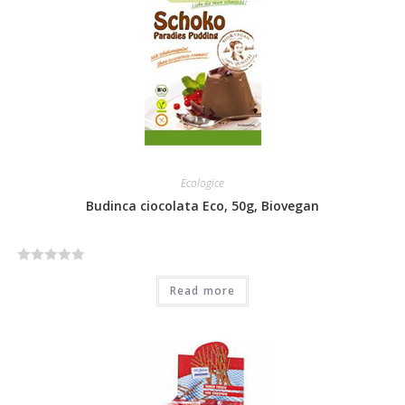
o
u
t
o
f
5
Ecologice
Budinca ciocolata Eco, 50g, Biovegan
R
Read more
a
t
e
d
0
o