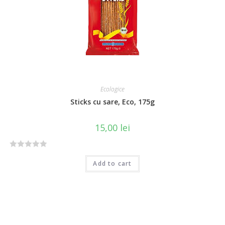
u
t
o
f
5
Ecologice
Sticks cu sare, Eco, 175g
15,00
lei
R
Add to cart
a
t
e
d
0
o