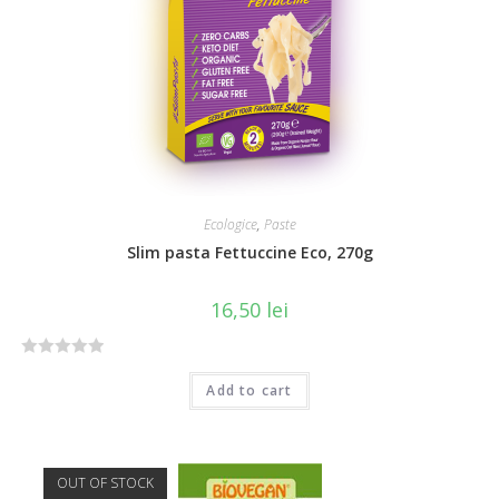
o
f
5
Ecologice
,
Paste
Slim pasta Fettuccine Eco, 270g
16,50
lei
R
Add to cart
a
t
e
d
OUT OF STOCK
0