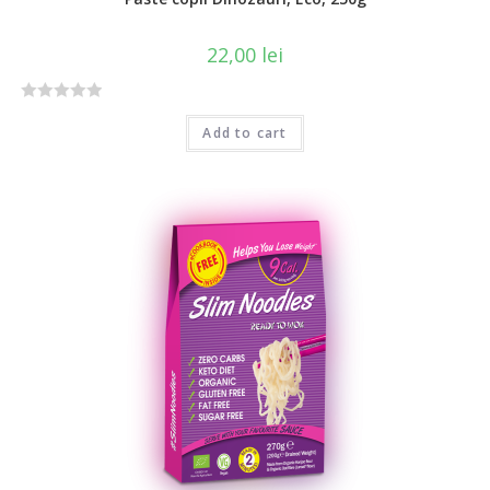
22,00
lei
R
Add to cart
a
t
e
d
0
o
u
t
o
f
5