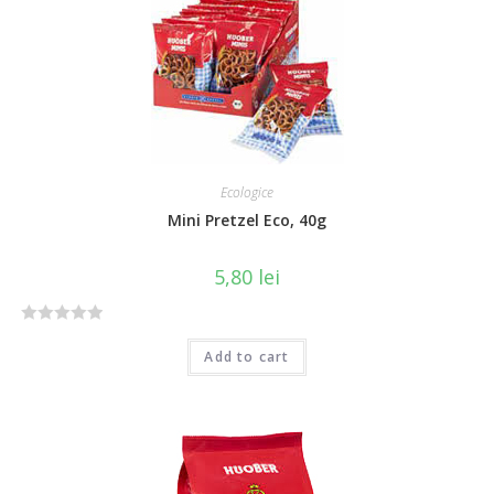
u
t
o
f
5
Ecologice
Mini Pretzel Eco, 40g
5,80
lei
R
Add to cart
a
t
e
d
0
o