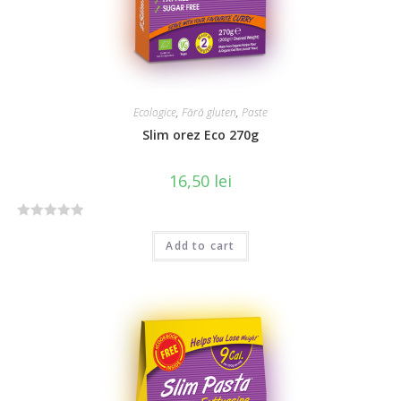
Ecologice
,
Fără gluten
,
Paste
Slim orez Eco 270g
16,50
lei
R
Add to cart
a
t
e
d
0
o
u
t