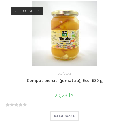
e
d
OUT OF STOCK
0
o
u
t
o
f
5
Ecologice
Compot piersici (jumatati), Eco, 680 g
20,23
lei
R
Read more
a
t