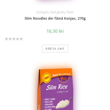
Ecologice
,
Fără gluten
,
Paste
Slim Noodles din făină Konjac, 270g
16,50
lei
R
Add to cart
a
t
e
d
0
o
u
t
o
f
5