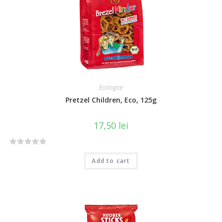
u
t
o
f
5
Ecologice
Pretzel Children, Eco, 125g
17,50
lei
R
Add to cart
a
t
e
d
0
o