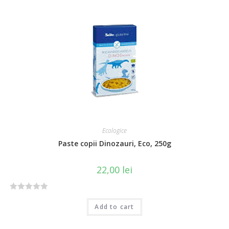
e
d
0
o
u
t
o
f
5
Ecologice
Paste copii Dinozauri, Eco, 250g
22,00
lei
R
Add to cart
a
t