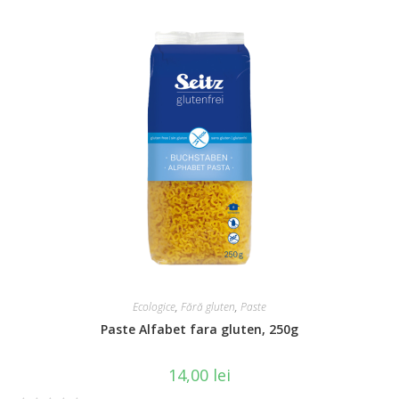
e
d
0
o
u
t
o
f
5
Ecologice
,
Fără gluten
,
Paste
Paste Alfabet fara gluten, 250g
14,00
lei