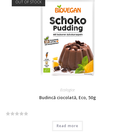
OUT OF STOCK
Ecologice
Budincă ciocolată, Eco, 50g
R
Read more
a
t