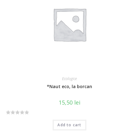
u
t
o
f
5
Ecologice
*Naut eco, la borcan
15,50
lei
R
Add to cart
a
t