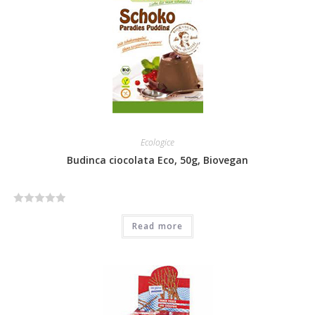
o
u
t
o
f
5
Ecologice
Budinca ciocolata Eco, 50g, Biovegan
R
Read more
a
t
e
d
0
o