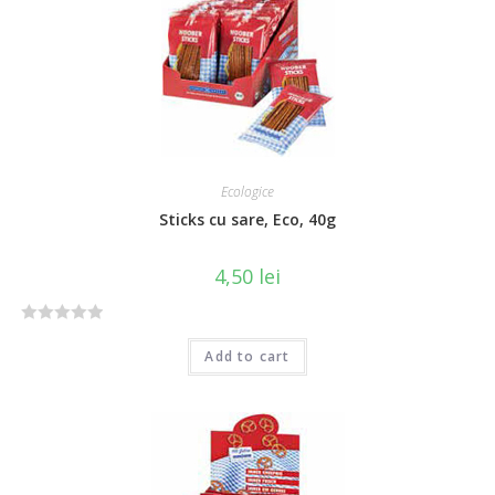
u
t
o
f
5
Ecologice
Sticks cu sare, Eco, 40g
4,50
lei
R
Add to cart
a
t
e
d
0
o