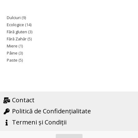
e
d
0
Dulciuri
9
o
Ecologice
14
u
Fără gluten
3
t
Fără Zahăr
5
o
Miere
1
f
Pâine
3
5
Paste
5
Contact
Politică de Confidențialitate
Termeni și Condiții