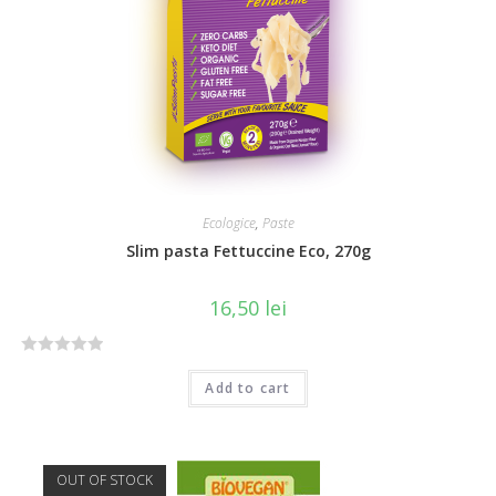
o
f
5
Ecologice
,
Paste
Slim pasta Fettuccine Eco, 270g
16,50
lei
R
Add to cart
a
t
e
d
OUT OF STOCK
0