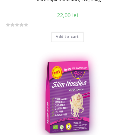
22,00
lei
R
Add to cart
a
t
e
d
0
o
u
t
o
f
5