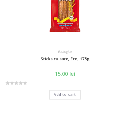
u
t
o
f
5
Ecologice
Sticks cu sare, Eco, 175g
15,00
lei
R
Add to cart
a
t
e
d
0
o