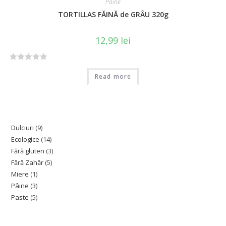
Pâine
TORTILLAS FĂINĂ de GRÂU 320g
12,99
lei
R
Read more
a
t
e
d
0
Dulciuri
9
o
Ecologice
14
u
Fără gluten
3
t
Fără Zahăr
5
o
Miere
1
f
Pâine
3
5
Paste
5