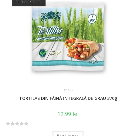
OUT OF STOCK
Pâine
TORTILAS DIN FĂINĂ INTEGRALĂ DE GRÂU 370g
12,99
lei
R
Read more