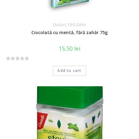
Dulciuri
,
Fără Zahăr
Ciocolată cu mentă, fără zahăr 75g
15,50
lei
R
Add to cart
a
t
e
d
0
o
u
t
o
f