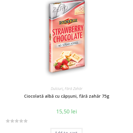
Dulciuri
,
Fără Zahăr
Ciocolată albă cu căpșuni, fără zahăr 75g
15,50
lei
R
Add to cart