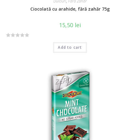
Dulciuri
,
Fără Zahăr
Ciocolată cu arahide, fără zahăr 75g
15,50
lei
R
Add to cart
a
t
e
d
0
o
u
t
o
f
5