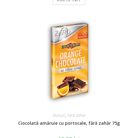
a
t
e
d
0
o
u
t
o
f
5
Dulciuri
,
Fără Zahăr
Ciocolată amăruie cu portocale, fără zahăr 75g