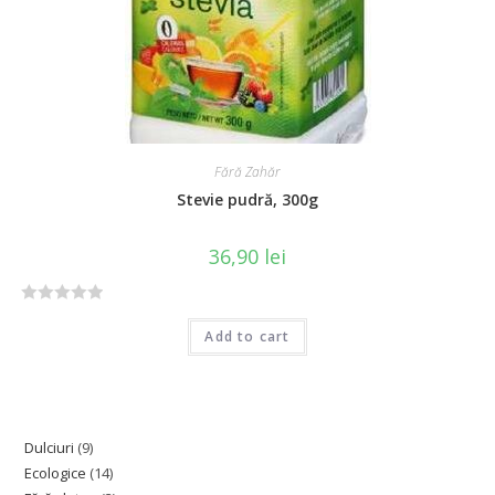
5
Fără Zahăr
Stevie pudră, 300g
36,90
lei
R
Add to cart
a
t
e
d
0
Dulciuri
9
o
Ecologice
14
u