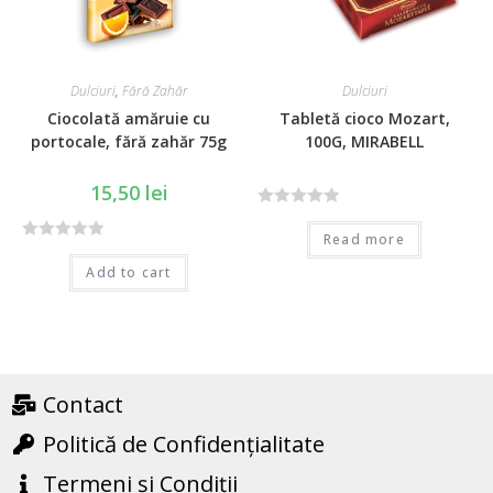
f
f
5
5
Dulciuri
,
Fără Zahăr
Dulciuri
Ciocolată amăruie cu
Tabletă cioco Mozart,
portocale, fără zahăr 75g
100G, MIRABELL
15,50
lei
R
Read more
a
R
t
Add to cart
a
e
t
d
e
0
d
o
0
u
o
Contact
t
u
o
Politică de Confidențialitate
t
f
o
Termeni și Condiții
5