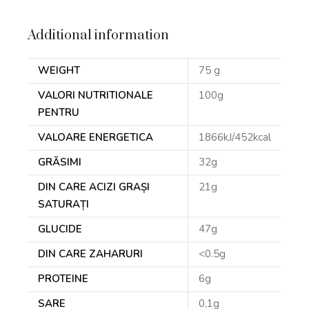
Additional information
WEIGHT
75 g
VALORI NUTRITIONALE
100g
PENTRU
VALOARE ENERGETICA
1866kJ/452kcal
GRĂSIMI
32g
DIN CARE ACIZI GRAȘI
21g
SATURAȚI
GLUCIDE
47g
DIN CARE ZAHARURI
<0.5g
PROTEINE
6g
SARE
0,1g