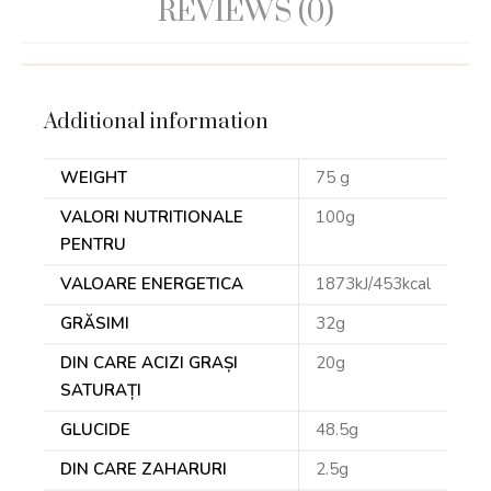
REVIEWS (0)
Additional information
WEIGHT
75 g
VALORI NUTRITIONALE
100g
PENTRU
VALOARE ENERGETICA
1873kJ/453kcal
GRĂSIMI
32g
DIN CARE ACIZI GRAȘI
20g
SATURAȚI
GLUCIDE
48.5g
DIN CARE ZAHARURI
2.5g