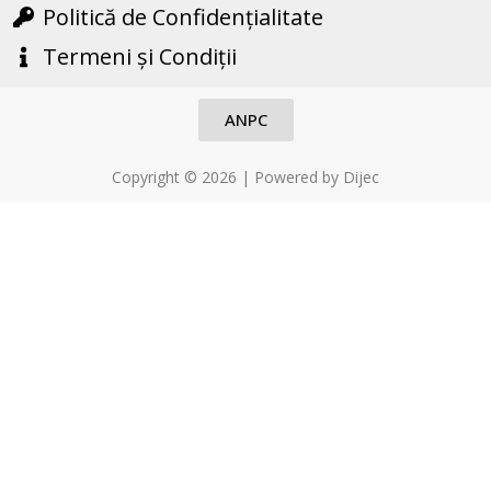
o
Politică de Confidențialitate
t
f
o
Termeni și Condiții
5
f
5
ANPC
Copyright © 2026 | Powered by Dijec