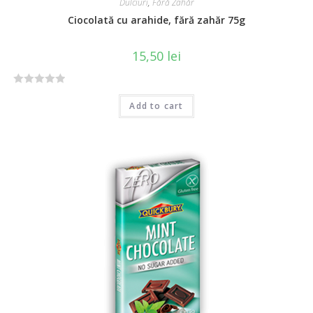
Dulciuri
,
Fără Zahăr
Ciocolată cu arahide, fără zahăr 75g
15,50
lei
R
Add to cart
a
t
e
d
0
o
u
t
o
f
5