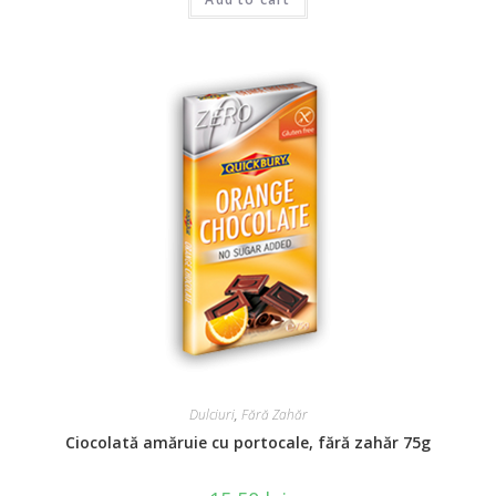
a
t
e
d
0
o
u
t
o
f
5
Dulciuri
,
Fără Zahăr
Ciocolată amăruie cu portocale, fără zahăr 75g