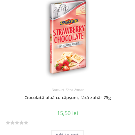
Dulciuri
,
Fără Zahăr
Ciocolată albă cu căpșuni, fără zahăr 75g
15,50
lei
R
Add to cart