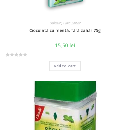
Dulciuri
,
Fără Zahăr
Ciocolată cu mentă, fără zahăr 75g
15,50
lei
R
Add to cart
a
t
e
d
0
o
u
t
o
f