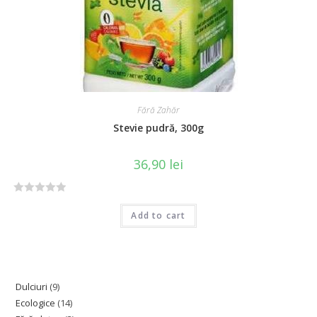
5
Fără Zahăr
Stevie pudră, 300g
36,90
lei
R
Add to cart
a
t
e
d
0
Dulciuri
9
o
Ecologice
14
u