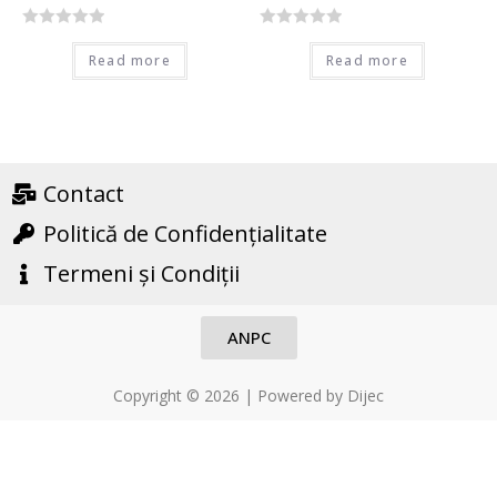
R
R
Read more
Read more
a
a
t
t
e
e
d
d
0
0
o
o
Contact
u
u
Politică de Confidențialitate
t
t
o
o
Termeni și Condiții
f
f
5
5
ANPC
Copyright © 2026 | Powered by Dijec