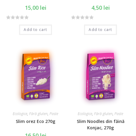
15,00
lei
4,50
lei
R
R
Add to cart
Add to cart
a
a
t
t
e
e
d
d
0
0
o
o
u
u
t
t
o
o
f
f
5
5
Ecologice
,
Fără gluten
,
Paste
Ecologice
,
Fără gluten
,
Paste
Slim orez Eco 270g
Slim Noodles din făină
Konjac, 270g
16,50
lei