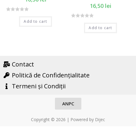
16,50
lei
R
Add to cart
R
a
Add to cart
a
t
t
e
e
d
d
0
0
o
o
Contact
u
u
t
Politică de Confidențialitate
t
o
o
f
Termeni și Condiții
f
5
5
ANPC
Copyright © 2026 | Powered by Dijec