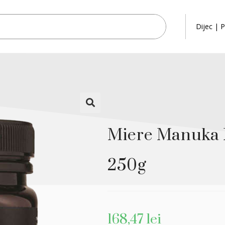
Dijec | P
Miere Manuka
250g
168,47
lei