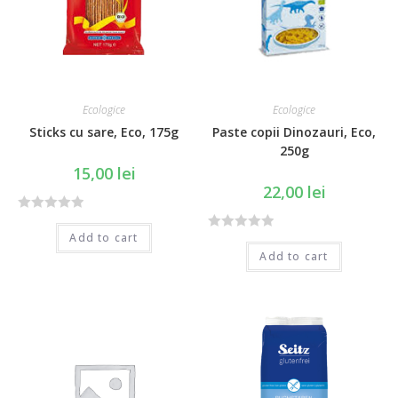
Ecologice
Ecologice
Sticks cu sare, Eco, 175g
Paste copii Dinozauri, Eco,
250g
15,00
lei
22,00
lei
R
Add to cart
R
a
Add to cart
a
t
t
e
e
d
d
0
0
o
o
u
u
t
t
o