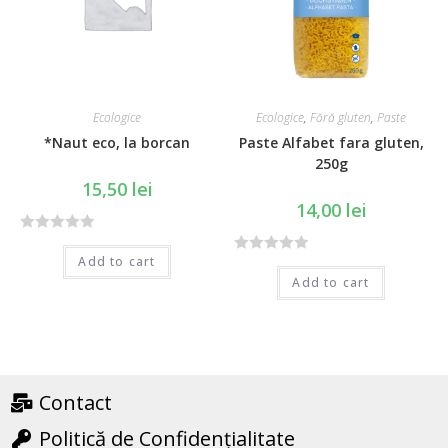
o
f
f
5
5
Ecologice
Ecologice
,
Fără gluten
,
Paste
*Naut eco, la borcan
Paste Alfabet fara gluten,
250g
15,50
lei
14,00
lei
R
Add to cart
R
a
Add to cart
a
t
t
e
e
d
d
0
0
o
o
Contact
u
u
t
Politică de Confidențialitate
t
o