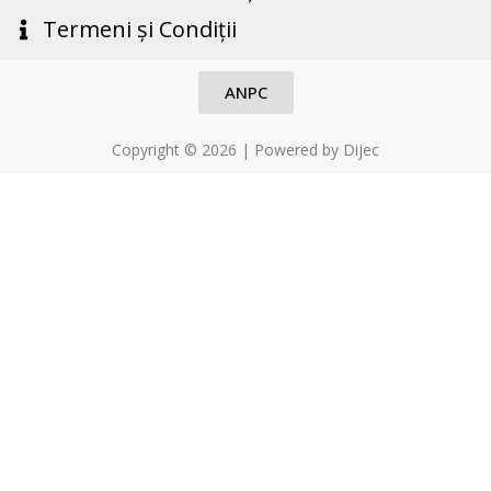
o
f
Termeni și Condiții
f
5
5
ANPC
Copyright © 2026 | Powered by Dijec