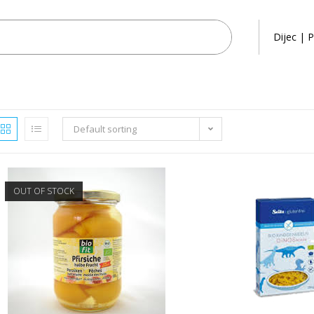
Dijec | P
Default sorting
OUT OF STOCK