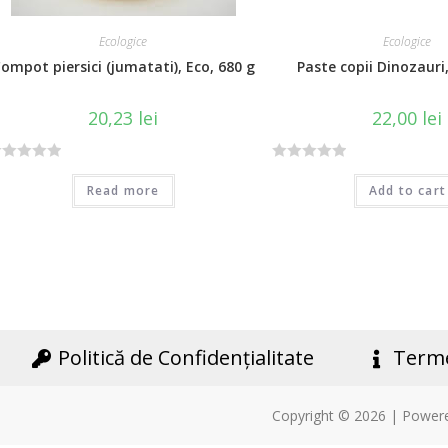
Ecologice
Ecologice
ompot piersici (jumatati), Eco, 680 g
Paste copii Dinozauri
20,23
lei
22,00
lei
R
Read more
Add to cart
a
t
e
d
0
o
u
t
Politică de Confidențialitate
Terme
o
f
5
Copyright © 2026 | Powere