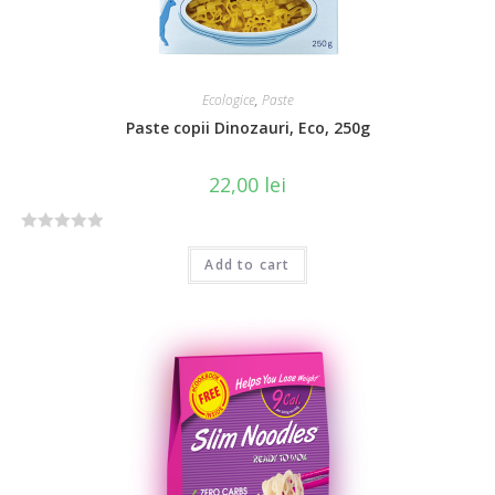
Ecologice
,
Paste
Paste copii Dinozauri, Eco, 250g
22,00
lei
R
Add to cart
a
t
e
d
0
o
u
t
o
f