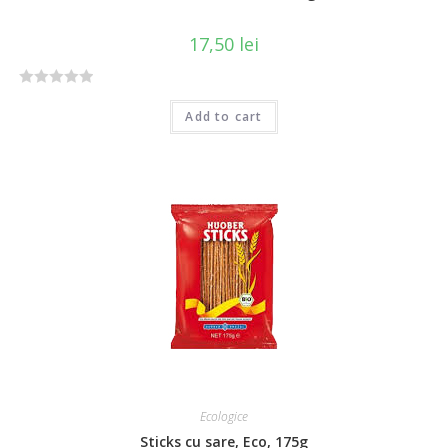
17,50
lei
R
Add to cart
a
t
e
d
0
o
u
t
o
f
5
Ecologice
Sticks cu sare, Eco, 175g