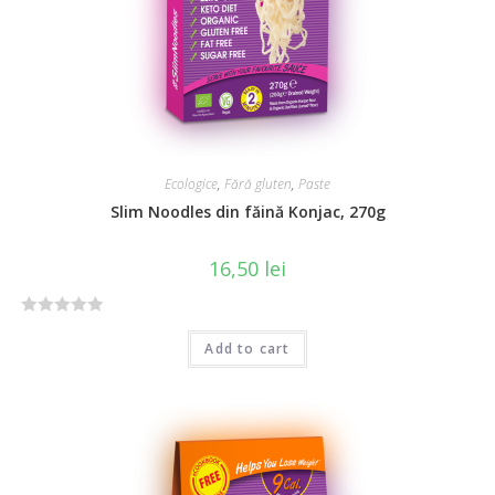
5
Ecologice
,
Fără gluten
,
Paste
Slim Noodles din făină Konjac, 270g
16,50
lei
R
Add to cart
a
t
e
d
0
o