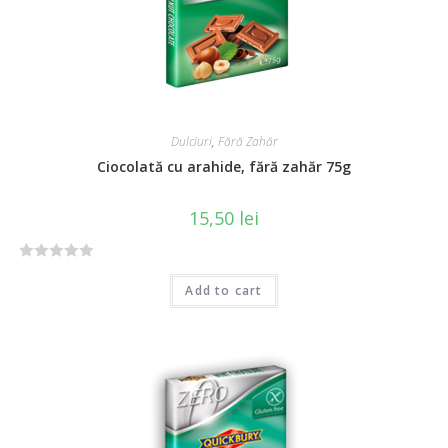
Dulciuri
,
Fără Zahăr
Ciocolată cu arahide, fără zahăr 75g
15,50
lei
R
Add to cart
a
t
e
d
0
o
u
t