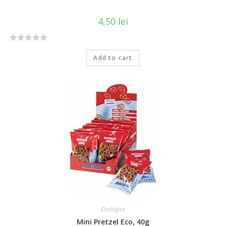
4,50
lei
R
Add to cart
a
t
e
d
0
o
u
t
o
f
5
Ecologice
Mini Pretzel Eco, 40g