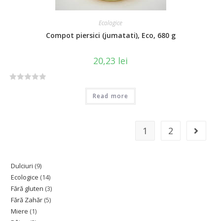
Ecologice
Compot piersici (jumatati), Eco, 680 g
20,23
lei
R
Read more
a
t
e
1
2
d
0
o
u
Dulciuri
9
t
Ecologice
14
o
Fără gluten
3
f
Fără Zahăr
5
5
Miere
1