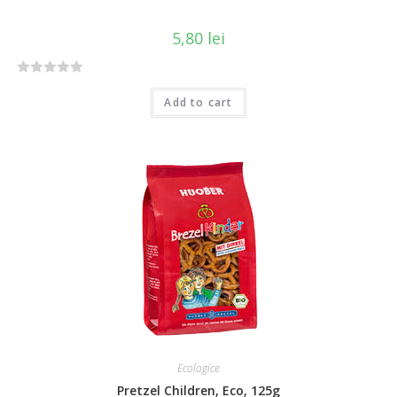
5,80
lei
R
Add to cart
a
t
e
d
0
o
u
t
o
f
5
Ecologice
Pretzel Children, Eco, 125g