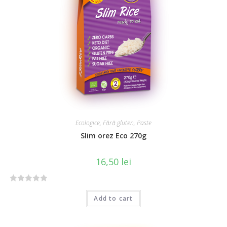
u
t
o
f
5
Ecologice
,
Fără gluten
,
Paste
Slim orez Eco 270g
16,50
lei
R
Add to cart
a
t
e