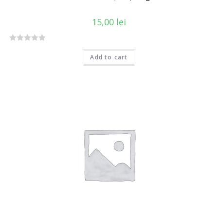
15,00
lei
R
Add to cart
a
t
e
d
0
o
u
t
o
f
5