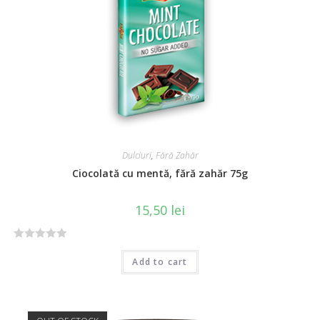
o
f
5
Dulciuri
,
Fără Zahăr
Ciocolată cu mentă, fără zahăr 75g
15,50
lei
R
Add to cart
a
t
e
d