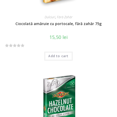
Dulciuri
,
Fără Zahăr
Ciocolată amăruie cu portocale, fără zahăr 75g
15,50
lei
R
Add to cart
a
t
e
d
0
o
u
t
o
f
5