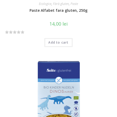
Ecologice
,
Fără gluten
,
Paste
Paste Alfabet fara gluten, 250g
14,00
lei
R
Add to cart
a
t
e
d
0
o
u
t
o
f
5