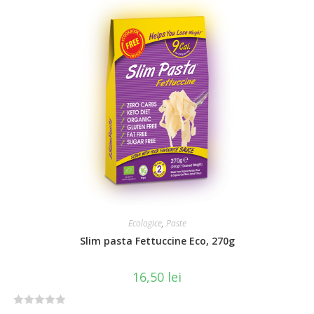
d
0
o
u
t
o
f
5
Ecologice
,
Paste
Slim pasta Fettuccine Eco, 270g
16,50
lei