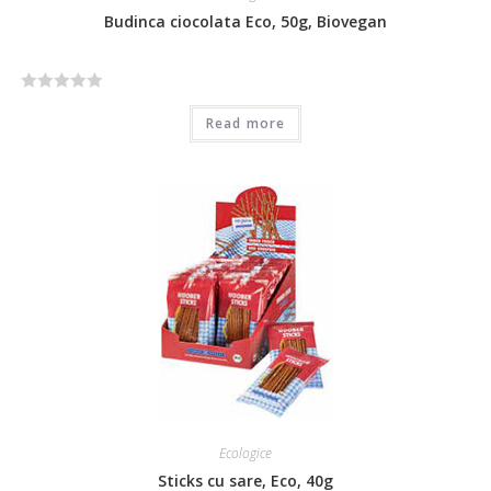
Budinca ciocolata Eco, 50g, Biovegan
R
Read more
a
t
e
d
0
o
u
t
o
f
5
Ecologice
Sticks cu sare, Eco, 40g