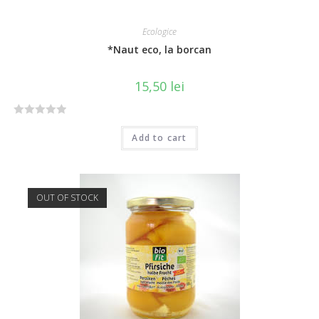
Ecologice
*Naut eco, la borcan
15,50
lei
R
Add to cart
a
t
e
d
OUT OF STOCK
0
o
u
t
o
f
5