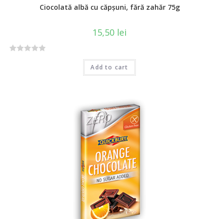
Ciocolată albă cu căpșuni, fără zahăr 75g
15,50
lei
R
Add to cart
a
t
e
d
0
o
u
t
o
f
5