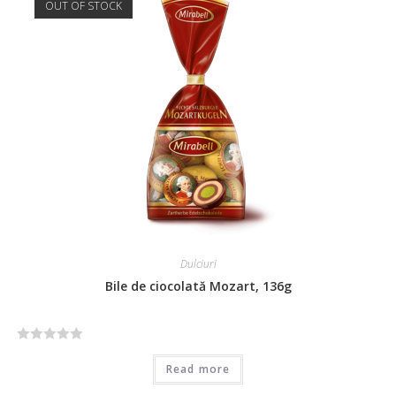
OUT OF STOCK
Dulciuri
Bile de ciocolată Mozart, 136g
R
Read more
a
t