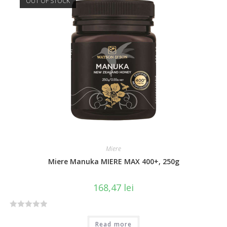
OUT OF STOCK
0
o
u
t
o
f
5
Miere
Miere Manuka MIERE MAX 400+, 250g
168,47
lei
R
Read more
a